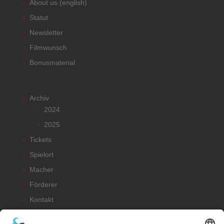
About us (english)
Statut
Newsletter
Filmwunsch
Bonusmaterial
Archiv
2024
2025
Tickets
Spielort
Macher
Förderer
Kontakt
Satzung