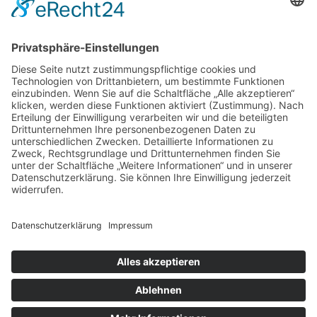
Presse
Feedback
Impressum
Datenschutz
Auf.Frauen.Bauen
Video-Grusswort
Einladung
Opening-Event
Programm
Kögel Bau
Presse
Kleines Kino am Weingarten e.V. | Postanschrift: