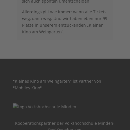
sich auch spontan umentscheiden.
Allerdings gilt wie immer: wenn alle Tickets
weg, dann weg. Und wir haben eben nur 99
Plätze in unserem entzückenden „Kleinen
Kino am Weingarten“.
"Kleines Kino am Weingarten" ist Partner von
"Mobiles Kino"
Kooperationspartner der Volkshochschule Minden-
Bad Oeynhausen