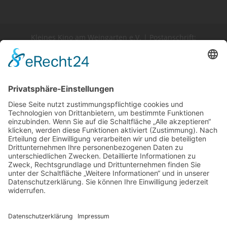
Kleines Kino am Weingarten e.V. | Postanschrift:
Bastaustraße 22, D-32427 Minden | Spielort:
Königswall 97, D-32423 Minden
Unsere kleine Kino-Post schon
abonniert?
Leser*innen unseres Newsletters sind
klar im Vorteil: schnelle Infos, alle Filme,
exklusive Vorab-News. Dazu
Goodies,
Einladungen, Videogrüße, Hinweise auf
knappe Tickets und vieles mehr.
Alles
Infos, die andere erst viel später oder